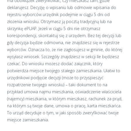
ma obowiązek zweryfikować, czy mieszkasz tam, gdzie
deklarujesz. Decyzję o wpisaniu lub odmowie wpisania do
rejestru wyborców urzędnik podejmie w ciągu 5 dni od
złożenia wniosku. Otrzymasz ją pocztą tradycyjną lub na
skrzynkę ePUAP. Jeżeli w ciągu 5 dni nie otrzymasz
korespondencji, skontaktuj się z urzędem. Bez tej decyzji lub
gdy decyzja będzie odmowna, nie znajdziesz się w rejestrze
wyborców. Oznacza to, że nie zagłosujesz w gminie, do której
wysyłasz wniosek. Szczegóły znajdziesz w sekcji Ile będziesz
czekać. Do wniosku możesz dodać załącznik, który
potwierdza miejsce twojego stałego zamieszkania. Ułatwi to
urzędnikowi podjęcie decyzji (może to przyspieszyć
rozpatrzenie twojego wniosku) – taki dokument to na
przykład umowa najmu mieszkania, oświadczenie właściciela
(najemcy) mieszkania, w którym mieszkasz, rachunek za prąd,
na którym są twoje dane, umowa o pracę, karta mieszkańca.
To urząd decyduje o tym, w jaki sposób zweryfikować twoje
miejsce zamieszkania.